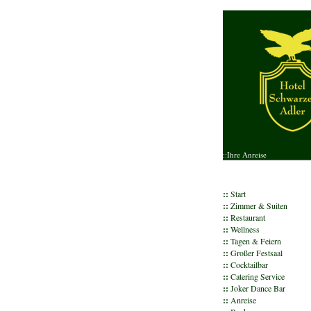
::Ihre Anreise
::
Start
::
Zimmer & Suiten
::
Restaurant
::
Wellness
::
Tagen & Feiern
::
Großer Festsaal
::
Cocktailbar
::
Catering Service
::
Joker Dance Bar
::
Anreise