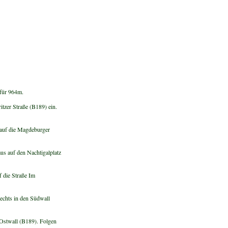
 für 964m.
itzer Straße (B189) ein.
 auf die Magdeburger
us auf den Nachtigalplatz
f die Straße Im
echts in den Südwall
 Ostwall (B189). Folgen