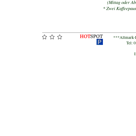
(Mittag oder Ab
* Zwei Kaffeepaus
***Altmark-H
Tel: 
I
brainbone,stendal,tangermünde,hotel,schwarzer, adler,altmark,janowski,heiko,zimmer,buchen,suite,sachsen-anhalt,elbe,uchte,markt,rathaus,4,vier,sterne,betten,bett,berlin,brandenburg,deutschland,germany,europa,europe,cocktail,bar,ratskeller,studenten,party,feiern,feier,email,telefon,fax,first class,service,catering,veranstaltung,ho