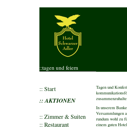
::tagen und feiern
Tagen und Konferie
::
Start
kommunikationsför
zusammenzuhalte
:: AKTIONEN
In unserem Banket
Versammlungen abz
::
Zimmer & Suiten
rundum wohl zu füh
::
Restaurant
einem guten Hotel