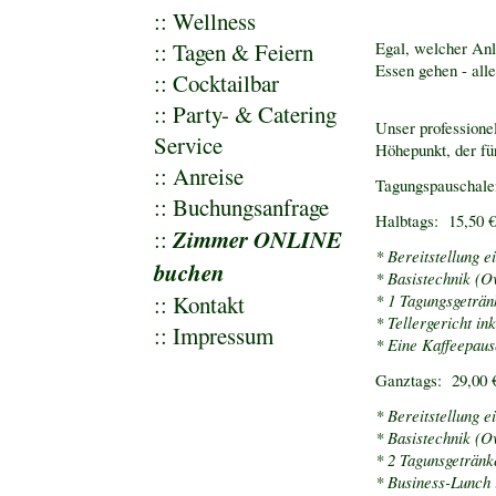
::
Wellness
::
Tagen & Feiern
Egal, welcher Anla
Essen gehen - alle
::
Cocktailbar
::
Party- & Catering
Unser professione
Service
Höhepunkt, der für
::
Anreise
Tagungspauschale
::
Buchungsanfrage
Halbtags: 15,50 €
Zimmer ONLINE
::
* Bereitstellung 
buchen
* Basistechnik (O
::
Kontakt
* 1 Tagungsgeträn
* Tellergericht in
::
Impressum
* Eine Kaffeepaus
Ganztags: 29,00 €
* Bereitstellung 
* Basistechnik (O
* 2 Tagunsgetränk
* Business-Lunch 