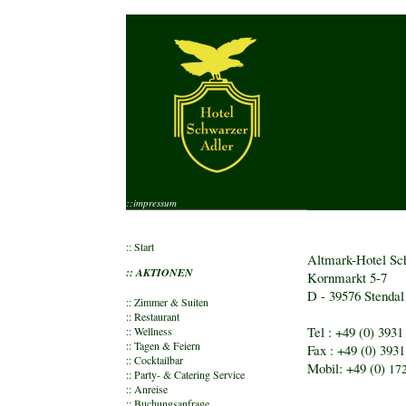
::impressum
::
Start
Altmark-Hotel S
:: AKTIONEN
Kornmarkt 5-7
D - 39576 Stendal
::
Zimmer & Suiten
::
Restaurant
Tel : +49 (0) 3931
::
Wellness
::
Tagen & Feiern
Fax : +49 (0) 3931
::
Cocktailbar
Mobil: +49 (0)
172
::
Party- & Catering Service
::
Anreise
::
Buchungsanfrage