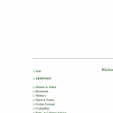
::Joker Dance Bar
Klicke
::
Start
::
AKTIONEN
::
Zimmer & Suiten
::
Restaurant
::
Wellness
::
Tagen & Feiern
::
Großer Festsaal
::
Cocktailbar
::
Party- & Catering Service